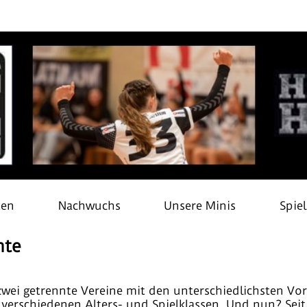
ten
Nachwuchs
Unsere Minis
Spie
hte
zwei getrennte Vereine mit den unterschiedlichsten Vo
 verschiedenen Alters- und Spielklassen. Und nun? Seit