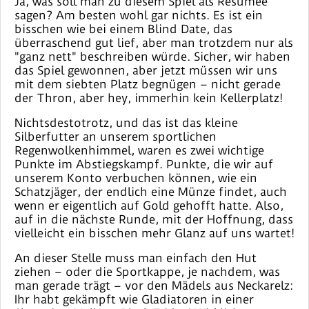
Ja, was soll man zu diesem Spiel als Resümee
sagen? Am besten wohl gar nichts. Es ist ein
bisschen wie bei einem Blind Date, das
überraschend gut lief, aber man trotzdem nur als
"ganz nett" beschreiben würde. Sicher, wir haben
das Spiel gewonnen, aber jetzt müssen wir uns
mit dem siebten Platz begnügen – nicht gerade
der Thron, aber hey, immerhin kein Kellerplatz!
Nichtsdestotrotz, und das ist das kleine
Silberfutter an unserem sportlichen
Regenwolkenhimmel, waren es zwei wichtige
Punkte im Abstiegskampf. Punkte, die wir auf
unserem Konto verbuchen können, wie ein
Schatzjäger, der endlich eine Münze findet, auch
wenn er eigentlich auf Gold gehofft hatte. Also,
auf in die nächste Runde, mit der Hoffnung, dass
vielleicht ein bisschen mehr Glanz auf uns wartet!
An dieser Stelle muss man einfach den Hut
ziehen – oder die Sportkappe, je nachdem, was
man gerade trägt – vor den Mädels aus Neckarelz:
Ihr habt gekämpft wie Gladiatoren in einer