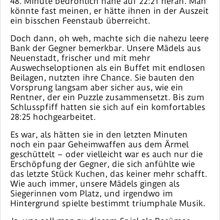
48. Minute bedrohlich nahe auf 22:21 heran. Man
könnte fast meinen, er hätte ihnen in der Auszeit
ein bisschen Feenstaub überreicht.
Doch dann, oh weh, machte sich die nahezu leere
Bank der Gegner bemerkbar. Unsere Mädels aus
Neuenstadt, frischer und mit mehr
Auswechseloptionen als ein Buffet mit endlosen
Beilagen, nutzten ihre Chance. Sie bauten den
Vorsprung langsam aber sicher aus, wie ein
Rentner, der ein Puzzle zusammensetzt. Bis zum
Schlusspfiff hatten sie sich auf ein komfortables
28:25 hochgearbeitet.
Es war, als hätten sie in den letzten Minuten
noch ein paar Geheimwaffen aus dem Ärmel
geschüttelt – oder vielleicht war es auch nur die
Erschöpfung der Gegner, die sich anfühlte wie
das letzte Stück Kuchen, das keiner mehr schafft.
Wie auch immer, unsere Mädels gingen als
Siegerinnen vom Platz, und irgendwo im
Hintergrund spielte bestimmt triumphale Musik.