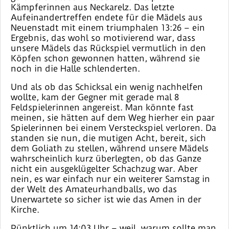
Kämpferinnen aus Neckarelz. Das letzte
Aufeinandertreffen endete für die Mädels aus
Neuenstadt mit einem triumphalen 13:26 – ein
Ergebnis, das wohl so motivierend war, dass
unsere Mädels das Rückspiel vermutlich in den
Köpfen schon gewonnen hatten, während sie
noch in die Halle schlenderten.
Und als ob das Schicksal ein wenig nachhelfen
wollte, kam der Gegner mit gerade mal 8
Feldspielerinnen angereist. Man könnte fast
meinen, sie hätten auf dem Weg hierher ein paar
Spielerinnen bei einem Versteckspiel verloren. Da
standen sie nun, die mutigen Acht, bereit, sich
dem Goliath zu stellen, während unsere Mädels
wahrscheinlich kurz überlegten, ob das Ganze
nicht ein ausgeklügelter Schachzug war. Aber
nein, es war einfach nur ein weiterer Samstag in
der Welt des Amateurhandballs, wo das
Unerwartete so sicher ist wie das Amen in der
Kirche.
Pünktlich um 14:03 Uhr – weil, warum sollte man