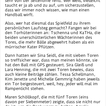
sehr von der Seitenlinie fehlt. Wer weiß, vielleicht
taucht er ja ab und zu auf, um sicherzustellen,
dass wir immer noch wissen, wie man einen
Handball wirft.
Also, wer hat diesmal das Spielfeld zu ihrem
persönlichen Laufsteg gemacht? Fangen wir bei
den Torhüterinnen an: Tschenna und KaTHa, die
beiden unerschütterlichen Wächterinnen des
Tores, die mehr Bälle abgewehrt haben als ein
mürrischer Kater Pfützen.
Dann hatten wir Sina Seidl, die mit sieben Toren
so treffsicher war, dass man meinen könnte, sie
hat den Ball mit GPS gesteuert. Sira Gleiß und
Lara Henning, die mit zwei Toren bewies, dass
auch kleine Beiträge zählen. Tessa Schellmann,
Kim Jenette und Michelle Gemmrig haben jeweils
ein Tor beigesteuert, weil, hey, jeder will mal im
Rampenlicht stehen.
Maren Schöllkopf, die mit fünf Toren (eins
davon per Siebenmeter) zeigte, dass sie nicht nur