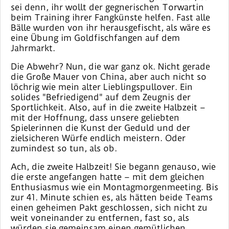
sei denn, ihr wollt der gegnerischen Torwartin
beim Training ihrer Fangkünste helfen. Fast alle
Bälle wurden von ihr herausgefischt, als wäre es
eine Übung im Goldfischfangen auf dem
Jahrmarkt.
Die Abwehr? Nun, die war ganz ok. Nicht gerade
die Große Mauer von China, aber auch nicht so
löchrig wie mein alter Lieblingspullover. Ein
solides "Befriedigend" auf dem Zeugnis der
Sportlichkeit. Also, auf in die zweite Halbzeit –
mit der Hoffnung, dass unsere geliebten
Spielerinnen die Kunst der Geduld und der
zielsicheren Würfe endlich meistern. Oder
zumindest so tun, als ob.
Ach, die zweite Halbzeit! Sie begann genauso, wie
die erste angefangen hatte – mit dem gleichen
Enthusiasmus wie ein Montagmorgenmeeting. Bis
zur 41. Minute schien es, als hätten beide Teams
einen geheimen Pakt geschlossen, sich nicht zu
weit voneinander zu entfernen, fast so, als
würden sie gemeinsam einen gemütlichen