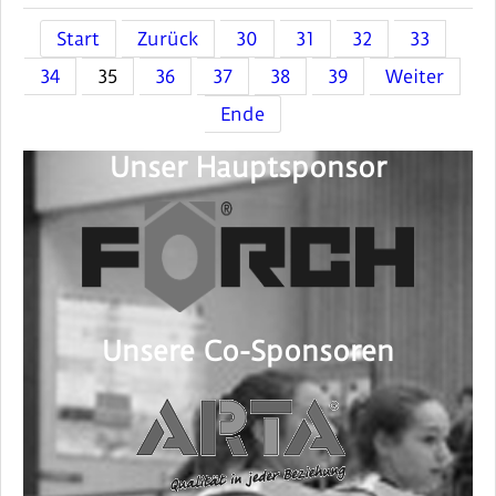
Start
Zurück
30
31
32
33
34
35
36
37
38
39
Weiter
Ende
Unser Hauptsponsor
Unsere Co-Sponsoren