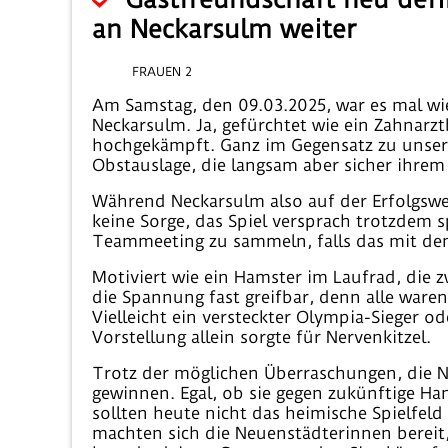
an Neckarsulm weiter
FRAUEN 2
Am Samstag, den 09.03.2025, war es mal wie
Neckarsulm. Ja, gefürchtet wie ein Zahnarz
hochgekämpft. Ganz im Gegensatz zu unseren 
Obstauslage, die langsam aber sicher ihrem
Während Neckarsulm also auf der Erfolgswe
keine Sorge, das Spiel versprach trotzdem
Teammeeting zu sammeln, falls das mit de
Motiviert wie ein Hamster im Laufrad, die 
die Spannung fast greifbar, denn alle war
Vielleicht ein versteckter Olympia-Sieger 
Vorstellung allein sorgte für Nervenkitzel.
Trotz der möglichen Überraschungen, die N
gewinnen. Egal, ob sie gegen zukünftige H
sollten heute nicht das heimische Spielfeld
machten sich die Neuenstädterinnen bereit,