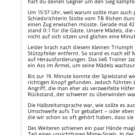
hart du deinen Gegner um den Sieg kämpfen
Um 15:57 Uhr, weil warum sollte man auch p
Schiedsrichterin Stolte vom TB Richen durc
einen Zug erwischen müsste. Gerade mal 42 
stand 0:1 für die Gäste. Unsere Mädels, die
nicht auf sich sitzen und glichen eine Minut
Leider brach nach diesem kleinen Triumph 
Stützpfeiler entfernt. So stand es nach elf 
auf Herausforderungen. Das ließ Trainer Jack
ein Ass im Ärmel, um seine Mädels wachzurü
Bis zur 19. Minute konnte der Spielstand wi
richtigen Knopf gefunden. Jedoch führten 
Angriff, die man eher als verzweifelte Hilf
Rückstand, der schwerer zu überwinden war
Die Halbzeitansprache war, wie sollte es au
Umschweife aufs Tor geballert – oder eben gr
die wir schon so oft gehört haben, dass sie
Des Weiteren schienen ein paar Hände magis
Teil eines unsichtbaren Mime-Spiels. In de