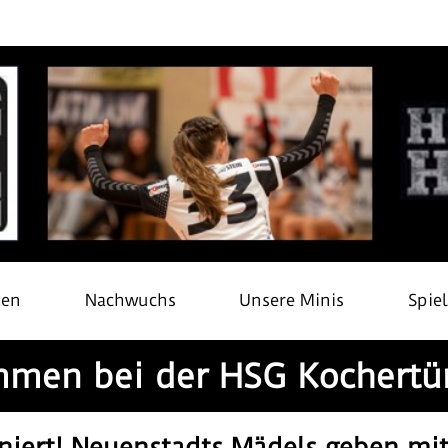
ten
Nachwuchs
Unsere Minis
Spie
men bei der HSG Kochertü
niert! Neuenstadts Mädels geben mit