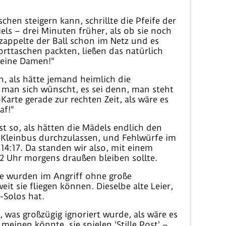
en steigern kann, schrillte die Pfeife der
els – drei Minuten früher, als ob sie noch
zappelte der Ball schon im Netz und es
orttaschen packten, ließen das natürlich
 meine Damen!"
, als hätte jemand heimlich die
ie man sich wünscht, es sei denn, man steht
Karte gerade zur rechten Zeit, als wäre es
af!"
st so, als hätten die Mädels endlich den
 Kleinbus durchzulassen, und Fehlwürfe im
 14:17. Da standen wir also, mit einem
2 Uhr morgens draußen bleiben sollte.
lle wurden im Angriff ohne große
it sie fliegen können. Dieselbe alte Leier,
-Solos hat.
 was großzügig ignoriert wurde, als wäre es
einen könnte, sie spielen 'Stille Post' –