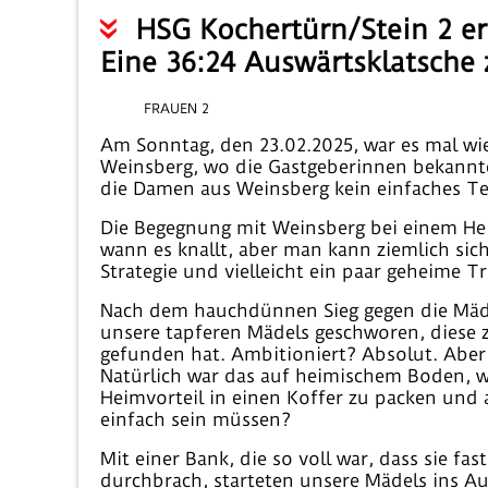
HSG Kochertürn/Stein 2 er
Eine 36:24 Auswärtsklatsch
FRAUEN 2
Am Sonntag, den 23.02.2025, war es mal wie
Weinsberg, wo die Gastgeberinnen bekannte
die Damen aus Weinsberg kein einfaches Te
Die Begegnung mit Weinsberg bei einem Hei
wann es knallt, aber man kann ziemlich sich
Strategie und vielleicht ein paar geheime T
Nach dem hauchdünnen Sieg gegen die Mädels
unsere tapferen Mädels geschworen, diese z
gefunden hat. Ambitioniert? Absolut. Aber
Natürlich war das auf heimischem Boden, wo
Heimvorteil in einen Koffer zu packen und
einfach sein müssen?
Mit einer Bank, die so voll war, dass sie fa
durchbrach, starteten unsere Mädels ins Au