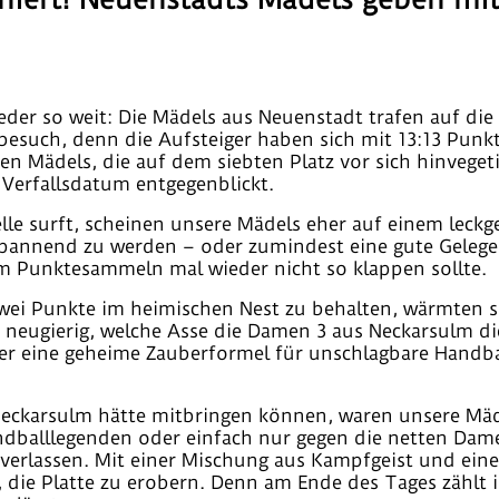
der so weit: Die Mädels aus Neuenstadt trafen auf die
tbesuch, denn die Aufsteiger haben sich mit 13:13 Punk
Mädels, die auf dem siebten Platz vor sich hinvegetiere
 Verfallsdatum entgegenblickt.
lle surft, scheinen unsere Mädels eher auf einem leck
 spannend zu werden – oder zumindest eine gute Gelege
m Punktesammeln mal wieder nicht so klappen sollte.
zwei Punkte im heimischen Nest zu behalten, wärmten s
en neugierig, welche Asse die Damen 3 aus Neckarsulm 
oder eine geheime Zauberformel für unschlagbare Handba
eckarsulm hätte mitbringen können, waren unsere Mädel
andballlegenden oder einfach nur gegen die netten Da
 verlassen. Mit einer Mischung aus Kampfgeist und eine
 die Platte zu erobern. Denn am Ende des Tages zählt 