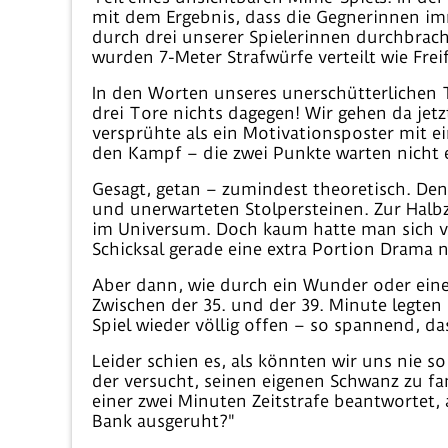
mit dem Ergebnis, dass die Gegnerinnen imm
durch drei unserer Spielerinnen durchbrach
wurden 7-Meter Strafwürfe verteilt wie Fre
In den Worten unseres unerschütterlichen T
drei Tore nichts dagegen! Wir gehen da jet
versprühte als ein Motivationsposter mit ei
den Kampf – die zwei Punkte warten nicht 
Gesagt, getan – zumindest theoretisch. Denn
und unerwarteten Stolpersteinen. Zur Halbz
im Universum. Doch kaum hatte man sich ver
Schicksal gerade eine extra Portion Drama 
Aber dann, wie durch ein Wunder oder eine
Zwischen der 35. und der 39. Minute legten
Spiel wieder völlig offen – so spannend, d
Leider schien es, als könnten wir uns nie s
der versucht, seinen eigenen Schwanz zu fa
einer zwei Minuten Zeitstrafe beantwortet, 
Bank ausgeruht?"