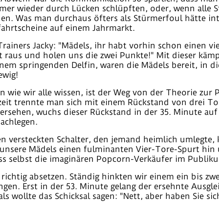
er wieder durch Lücken schlüpften, oder, wenn alle St
en. Was man durchaus öfters als Stürmerfoul hätte int
ifahrtscheine auf einem Jahrmarkt.
rainers Jacky: "Mädels, ihr habt vorhin schon einen v
zt raus und holen uns die zwei Punkte!" Mit dieser kä
nem springenden Delfin, waren die Mädels bereit, in die
ewig!
 wie wir alle wissen, ist der Weg von der Theorie zur P
eit trennte man sich mit einem Rückstand von drei Tore
sehen, wuchs dieser Rückstand in der 35. Minute auf f
nachlegen.
n versteckten Schalter, den jemand heimlich umlegte, 
 unsere Mädels einen fulminanten Vier-Tore-Spurt hin u
ass selbst die imaginären Popcorn-Verkäufer im Publik
o richtig absetzen. Ständig hinkten wir einem ein bis z
ngen. Erst in der 53. Minute gelang der ersehnte Ausgl
als wollte das Schicksal sagen: "Nett, aber haben Sie 