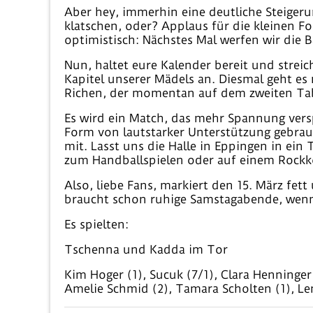
Aber hey, immerhin eine deutliche Steigeru
klatschen, oder? Applaus für die kleinen F
optimistisch: Nächstes Mal werfen wir die Bä
Nun, haltet eure Kalender bereit und streic
Kapitel unserer Mädels an. Diesmal geht e
Richen, der momentan auf dem zweiten Tabel
Es wird ein Match, das mehr Spannung verspr
Form von lautstarker Unterstützung gebrau
mit. Lasst uns die Halle in Eppingen in ein
zum Handballspielen oder auf einem Rockk
Also, liebe Fans, markiert den 15. März fet
braucht schon ruhige Samstagabende, wenn
Es spielten:
Tschenna und Kadda im Tor
Kim Hoger (1), Sucuk (7/1), Clara Henninger
Amelie Schmid (2), Tamara Scholten (1), Le