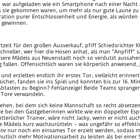
n war aufgeladen wie ein Smartphone nach einer Nacht a
s sie gekommen waren, um mehr als nur gute Laune zu
ation purer Entschlossenheit und Energie, als würden
u gewinnen.
rtzeit für den großen Ausverkauf, pfiff Schiedsrichter
chneller, wer hier die Hosen anhat, als man "Anpfiff"
ere Mädels aus Neuenstadt noch so verdutzt aussahen, 
allen. Offensichtlich waren sie körperlich anwesend, g
und erzielten endlich ihr erstes Tor, vielleicht erinnert
sicher, fanden sie ins Spiel und konnten bis zur 16. M
e Abtasten zu Beginn? Fehlanzeige! Beide Teams sprange
 Tore verwandeln.
hen, bei dem sich keine Mannschaft so recht absetzen 
ie bei den Gastgeberinnen wirkte wie ein doppelter Esp
tterlicher Trainer, wäre nicht Jacky, wenn er nicht auc
ne Mädels kurz wachzurütteln – was ungefähr so effekti
nte nur noch ein einsames Tor erzielt werden, sodass 
utlich mehr Motivationsarbeit zu leisten als bei einer