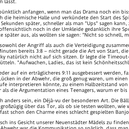
 lässt.
ünktlich anfangen, wenn man das Drama noch ein bissch
h die heimische Halle und verkündete den Start des Spi
Sekunden später, schneller als man "Ups" sagen kann, 
 offensichtlich noch in der Umkleide gedanklich ihre Sp
e später aus, als wollten sie sagen: "Nicht so schnell,
sowohl der Angriff als auch die Verteidigung zusammen
Minuten bereits 3:8 – nicht gerade die Art von Start, d
y natürlich nicht auf sich sitzen. Er legte die Timeout-
tteln. "Aufwachen, Ladies, das ist kein Schönheitsschl
eder auf ein erträglicheres 9:11 ausgebessert werden, fa
Lücken in der Abwehr, die groß genug waren, um einen
erufe interpretieren könnte, zu einem Halbzeitstand von
 als die Argumentation eines Teenagers, warum er bis 
ch anders sein, ein Déjà-vu der besonderen Art. Die Bä
oßzügig über das Tor, als ob sie testen wollten, wie we
 fast schon den Charme eines schlecht gespielten Banjo
ch ins Gesicht unserer Neuenstädter Mädels zu finden,
r Abwehr war die Kommunikation so spärlich, dass man m