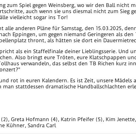
ng zum Spiel gegen Weinsberg, wo wir den Ball nicht m
ortschritte, auch wenn sie uns diesmal nicht zum Sieg 
lle vielleicht sogar ins Tor!
ht alle anderen Pläne für Samstag, den 15.03.2025, den
s nach Eppingen, um gegen niemand Geringeren als den 
lenplatz thront, als hätten sie dort ein Dauermietrec
icht als ein Staffelfinale deiner Lieblingsserie. Und u
chen. Also bringt eure Tröten, eure Klatschpappen un
 Tollhaus verwandeln, das selbst den TB Richen kurz inne
onzert?"
t und rot in euren Kalendern. Es ist Zeit, unsere Mädels
 man stattdessen dramatische Handballschlachten erl
 (2), Greta Hofmann (4), Katrin Pfeifer (5), Kim Jenett
ne Kühner, Sandra Carl