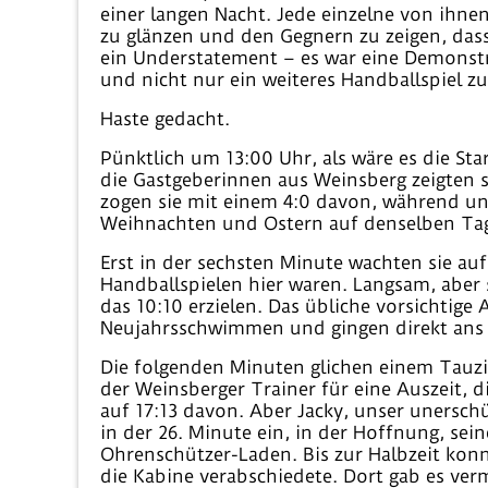
einer langen Nacht. Jede einzelne von ihne
zu glänzen und den Gegnern zu zeigen, das
ein Understatement – es war eine Demonstr
und nicht nur ein weiteres Handballspiel z
Haste gedacht.
Pünktlich um 13:00 Uhr, als wäre es die Sta
die Gastgeberinnen aus Weinsberg zeigten s
zogen sie mit einem 4:0 davon, während uns
Weihnachten und Ostern auf denselben Tag f
Erst in der sechsten Minute wachten sie auf 
Handballspielen hier waren. Langsam, aber 
das 10:10 erzielen. Das übliche vorsichtig
Neujahrsschwimmen und gingen direkt ans
Die folgenden Minuten glichen einem Tauzie
der Weinsberger Trainer für eine Auszeit, d
auf 17:13 davon. Aber Jacky, unser unerschü
in der 26. Minute ein, in der Hoffnung, sei
Ohrenschützer-Laden. Bis zur Halbzeit kon
die Kabine verabschiedete. Dort gab es verm