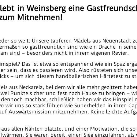
lebt in Weinsberg eine Gastfreundsc
e zum Mitnehmen!
der so weit: Unsere tapferen Mädels aus Neuenstadt zo
rmaßen so gastfreundlich sind wie ein Drache in sein
am sind – besonders nicht in ihrem eigenen Revier.
mspiel? Das ist etwa so entspannend wie ein Spazierga
er sein, dass es passieren wird. Also rüsteten sich uns
ricks – um sich diesem handballerischen Härtetest zu st
 aus Neckarelz, bei dem wir alle mehr gezittert haben
wei Punkte sicher und fest nach Hause zu bringen – wi
 dennoch machbar, schließlich haben wir das Hinspiel 
 wir uns so stark fühlen wie Superhelden in ihren Cape
 auf Auswärtsmission mitzunehmen. Keine leichte Aufga
st aus allen Nähten platzte, und einer Motivation, die so
fwärmen. Sie waren bereit, einen Sieg einzufahren, als