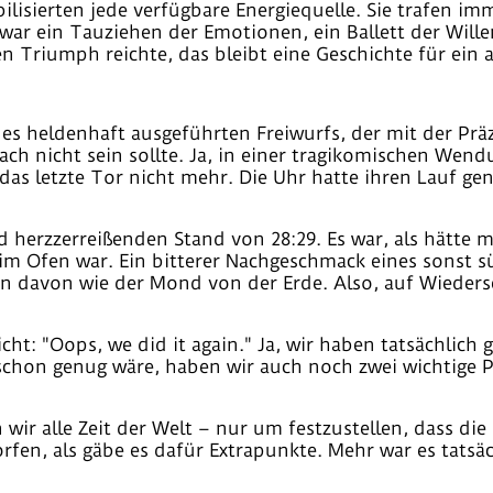
lisierten jede verfügbare Energiequelle. Sie trafen i
war ein Tauziehen der Emotionen, ein Ballett der Willen
n Triumph reichte, das bleibt eine Geschichte für ein 
nes heldenhaft ausgeführten Freiwurfs, der mit der Präz
ach nicht sein sollte. Ja, in einer tragikomischen Wend
 das letzte Tor nicht mehr. Die Uhr hatte ihren Lauf 
 herzzerreißenden Stand von 28:29. Es war, als hätte 
e im Ofen war. Ein bitterer Nachgeschmack eines sonst 
ern davon wie der Mond von der Erde. Also, auf Wieders
eicht: "Oops, we did it again." Ja, wir haben tatsächlic
schon genug wäre, haben wir auch noch zwei wichtige Pu
n wir alle Zeit der Welt – nur um festzustellen, dass d
en, als gäbe es dafür Extrapunkte. Mehr war es tatsächl