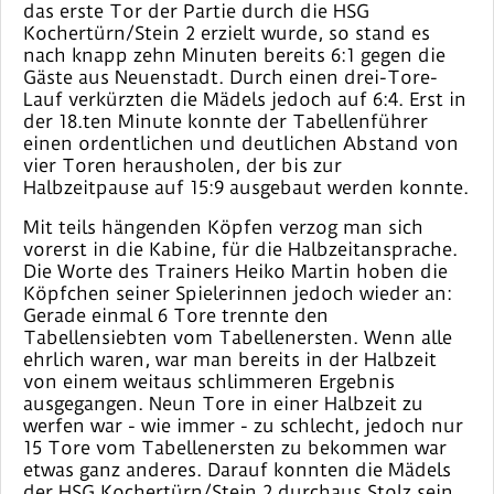
das erste Tor der Partie durch die HSG
Kochertürn/Stein 2 erzielt wurde, so stand es
nach knapp zehn Minuten bereits 6:1 gegen die
Gäste aus Neuenstadt. Durch einen drei-Tore-
Lauf verkürzten die Mädels jedoch auf 6:4. Erst in
der 18.ten Minute konnte der Tabellenführer
einen ordentlichen und deutlichen Abstand von
vier Toren herausholen, der bis zur
Halbzeitpause auf 15:9 ausgebaut werden konnte.
Mit teils hängenden Köpfen verzog man sich
vorerst in die Kabine, für die Halbzeitansprache.
Die Worte des Trainers Heiko Martin hoben die
Köpfchen seiner Spielerinnen jedoch wieder an:
Gerade einmal 6 Tore trennte den
Tabellensiebten vom Tabellenersten. Wenn alle
ehrlich waren, war man bereits in der Halbzeit
von einem weitaus schlimmeren Ergebnis
ausgegangen. Neun Tore in einer Halbzeit zu
werfen war - wie immer - zu schlecht, jedoch nur
15 Tore vom Tabellenersten zu bekommen war
etwas ganz anderes. Darauf konnten die Mädels
der HSG Kochertürn/Stein 2 durchaus Stolz sein.