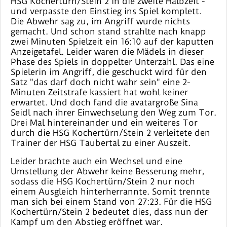
HSG Kochertürn/Stein 2 in die zweite Halbzeit -
und verpasste den Einstieg ins Spiel komplett.
Die Abwehr sag zu, im Angriff wurde nichts
gemacht. Und schon stand strahlte nach knapp
zwei Minuten Spielzeit ein 16:10 auf der kaputten
Anzeigetafel. Leider waren die Mädels in dieser
Phase des Spiels in doppelter Unterzahl. Das eine
Spielerin im Angriff, die geschuckt wird für den
Satz "das darf doch nicht wahr sein" eine 2-
Minuten Zeitstrafe kassiert hat wohl keiner
erwartet. Und doch fand die avatargroße Sina
Seidl nach ihrer Einwechselung den Weg zum Tor.
Drei Mal hintereinander und ein weiteres Tor
durch die HSG Kochertürn/Stein 2 verleitete den
Trainer der HSG Taubertal zu einer Auszeit.
Leider brachte auch ein Wechsel und eine
Umstellung der Abwehr keine Besserung mehr,
sodass die HSG Kochertürn/Stein 2 nur noch
einem Ausgleich hinterherrannte. Somit trennte
man sich bei einem Stand von 27:23. Für die HSG
Kochertürn/Stein 2 bedeutet dies, dass nun der
Kampf um den Abstieg eröffnet war.