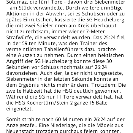
Solumaz, die fünf Tore - davon drei Siebenmeter
- am Stück verwandelte. Durch weitere unnötige
Aktionen in der Abwehr, sei es Schubsen oder zu
spätes Einrutschen, kassierte die SG Heuchelberg,
die mit zwei Spielerinnen am Kreis überhaupt
nicht zurechtkam, immer wieder 7-Meter
Strafwürfe, die verwandelt wurden. Das 25:24 fiel
in der 59.ten Minute, was den Trainer des
vermeintlichen Tabellenführers dazu brachte
eine Auszeit zu nehmen. Durch einen hektischen
Angriff der SG Heuchelberg konnte diese 30
Sekunden vor Schluss nochmals auf 26:24
davonziehen. Auch der, leider nicht umgesetzte,
Siebenmeter in der letzten Sekunde konnte an
dem Ergebnis nichts mehr ändern. Trotzdem: Die
zweite Halbzeit hat die HSG deutlich gewonnen.
Während die SG nur 11 Tore verwandelt hat, hat
die HSG Kochertürn/Stein 2 ganze 15 Bälle
eingenetzt.
Somit strahlte nach 60 Minuten ein 26:24 auf der
Anzeigetafel. Eine Niederlage, die die Mädels aus
Neuenstadt trotzdem durchaus feiern konnten.