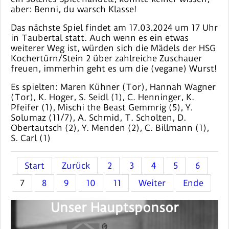
aber: Benni, du warsch Klasse!
Das nächste Spiel findet am 17.03.2024 um 17 Uhr
in Taubertal statt. Auch wenn es ein etwas
weiterer Weg ist, würden sich die Mädels der HSG
Kochertürn/Stein 2 über zahlreiche Zuschauer
freuen, immerhin geht es um die (vegane) Wurst!
Es spielten: Maren Kühner (Tor), Hannah Wagner
(Tor), K. Hoger, S. Seidl (1), C. Henninger, K.
Pfeifer (1), Mischi the Beast Gemmrig (5), Y.
Solumaz (11/7), A. Schmid, T. Scholten, D.
Obertautsch (2), Y. Menden (2), C. Billmann (1),
S. Carl (1)
Start
Zurück
2
3
4
5
6
7
8
9
10
11
Weiter
Ende
Unser Hauptsponsor