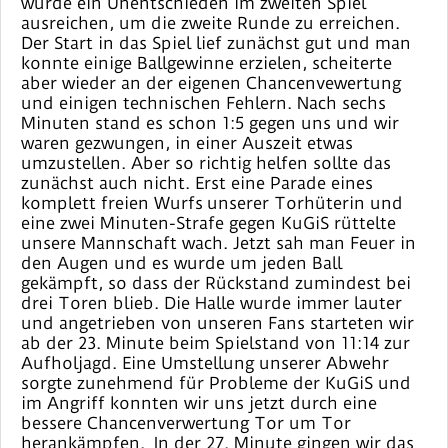
würde ein Unentschieden im zweiten Spiel
ausreichen, um die zweite Runde zu erreichen.
Der Start in das Spiel lief zunächst gut und man
konnte einige Ballgewinne erzielen, scheiterte
aber wieder an der eigenen Chancenvewertung
und einigen technischen Fehlern. Nach sechs
Minuten stand es schon 1:5 gegen uns und wir
waren gezwungen, in einer Auszeit etwas
umzustellen. Aber so richtig helfen sollte das
zunächst auch nicht. Erst eine Parade eines
komplett freien Wurfs unserer Torhüterin und
eine zwei Minuten-Strafe gegen KuGiS rüttelte
unsere Mannschaft wach. Jetzt sah man Feuer in
den Augen und es wurde um jeden Ball
gekämpft, so dass der Rückstand zumindest bei
drei Toren blieb. Die Halle wurde immer lauter
und angetrieben von unseren Fans starteten wir
ab der 23. Minute beim Spielstand von 11:14 zur
Aufholjagd. Eine Umstellung unserer Abwehr
sorgte zunehmend für Probleme der KuGiS und
im Angriff konnten wir uns jetzt durch eine
bessere Chancenverwertung Tor um Tor
herankämpfen. In der 27. Minute gingen wir das