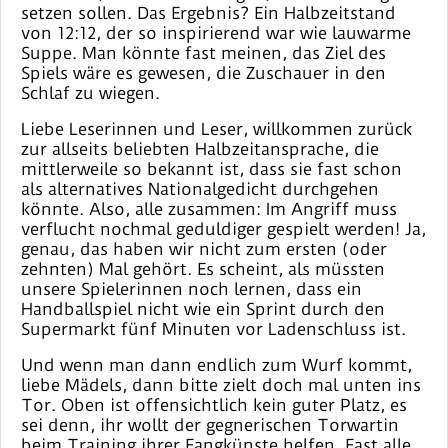
setzen sollen. Das Ergebnis? Ein Halbzeitstand
von 12:12, der so inspirierend war wie lauwarme
Suppe. Man könnte fast meinen, das Ziel des
Spiels wäre es gewesen, die Zuschauer in den
Schlaf zu wiegen.
Liebe Leserinnen und Leser, willkommen zurück
zur allseits beliebten Halbzeitansprache, die
mittlerweile so bekannt ist, dass sie fast schon
als alternatives Nationalgedicht durchgehen
könnte. Also, alle zusammen: Im Angriff muss
verflucht nochmal geduldiger gespielt werden! Ja,
genau, das haben wir nicht zum ersten (oder
zehnten) Mal gehört. Es scheint, als müssten
unsere Spielerinnen noch lernen, dass ein
Handballspiel nicht wie ein Sprint durch den
Supermarkt fünf Minuten vor Ladenschluss ist.
Und wenn man dann endlich zum Wurf kommt,
liebe Mädels, dann bitte zielt doch mal unten ins
Tor. Oben ist offensichtlich kein guter Platz, es
sei denn, ihr wollt der gegnerischen Torwartin
beim Training ihrer Fangkünste helfen. Fast alle