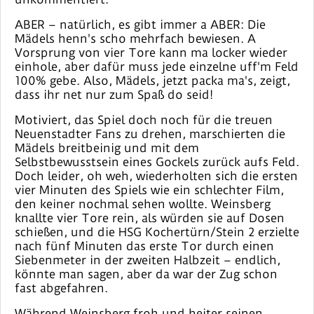
ABER – natürlich, es gibt immer a ABER: Die
Mädels henn's scho mehrfach bewiesen. A
Vorsprung von vier Tore kann ma locker wieder
einhole, aber dafür muss jede einzelne uff'm Feld
100% gebe. Also, Mädels, jetzt packa ma's, zeigt,
dass ihr net nur zum Spaß do seid!
Motiviert, das Spiel doch noch für die treuen
Neuenstadter Fans zu drehen, marschierten die
Mädels breitbeinig und mit dem
Selbstbewusstsein eines Gockels zurück aufs Feld.
Doch leider, oh weh, wiederholten sich die ersten
vier Minuten des Spiels wie ein schlechter Film,
den keiner nochmal sehen wollte. Weinsberg
knallte vier Tore rein, als würden sie auf Dosen
schießen, und die HSG Kochertürn/Stein 2 erzielte
nach fünf Minuten das erste Tor durch einen
Siebenmeter in der zweiten Halbzeit – endlich,
könnte man sagen, aber da war der Zug schon
fast abgefahren.
Während Weinsberg froh und heiter seinen