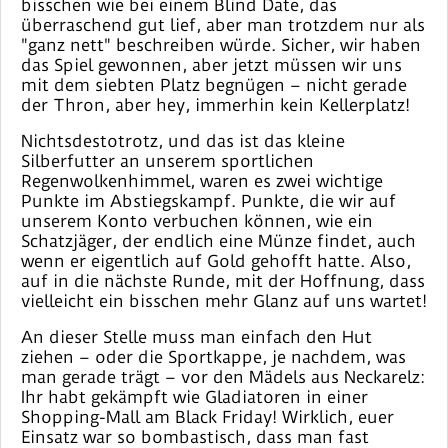
bisschen wie bei einem Blind Date, das
überraschend gut lief, aber man trotzdem nur als
"ganz nett" beschreiben würde. Sicher, wir haben
das Spiel gewonnen, aber jetzt müssen wir uns
mit dem siebten Platz begnügen – nicht gerade
der Thron, aber hey, immerhin kein Kellerplatz!
Nichtsdestotrotz, und das ist das kleine
Silberfutter an unserem sportlichen
Regenwolkenhimmel, waren es zwei wichtige
Punkte im Abstiegskampf. Punkte, die wir auf
unserem Konto verbuchen können, wie ein
Schatzjäger, der endlich eine Münze findet, auch
wenn er eigentlich auf Gold gehofft hatte. Also,
auf in die nächste Runde, mit der Hoffnung, dass
vielleicht ein bisschen mehr Glanz auf uns wartet!
An dieser Stelle muss man einfach den Hut
ziehen – oder die Sportkappe, je nachdem, was
man gerade trägt – vor den Mädels aus Neckarelz:
Ihr habt gekämpft wie Gladiatoren in einer
Shopping-Mall am Black Friday! Wirklich, euer
Einsatz war so bombastisch, dass man fast