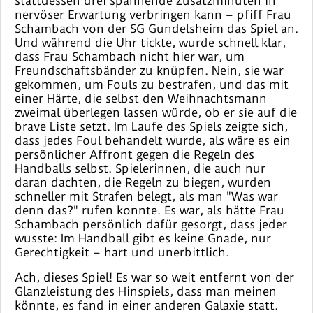
stattdessen drei spannende Zusatzminuten in
nervöser Erwartung verbringen kann – pfiff Frau
Schambach von der SG Gundelsheim das Spiel an.
Und während die Uhr tickte, wurde schnell klar,
dass Frau Schambach nicht hier war, um
Freundschaftsbänder zu knüpfen. Nein, sie war
gekommen, um Fouls zu bestrafen, und das mit
einer Härte, die selbst den Weihnachtsmann
zweimal überlegen lassen würde, ob er sie auf die
brave Liste setzt. Im Laufe des Spiels zeigte sich,
dass jedes Foul behandelt wurde, als wäre es ein
persönlicher Affront gegen die Regeln des
Handballs selbst. Spielerinnen, die auch nur
daran dachten, die Regeln zu biegen, wurden
schneller mit Strafen belegt, als man "Was war
denn das?" rufen konnte. Es war, als hätte Frau
Schambach persönlich dafür gesorgt, dass jeder
wusste: Im Handball gibt es keine Gnade, nur
Gerechtigkeit – hart und unerbittlich.
Ach, dieses Spiel! Es war so weit entfernt von der
Glanzleistung des Hinspiels, dass man meinen
könnte, es fand in einer anderen Galaxie statt.