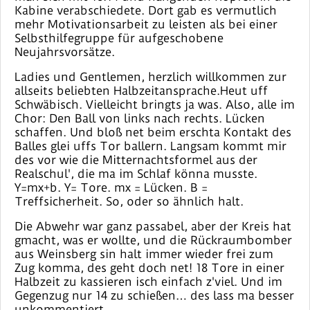
Kabine verabschiedete. Dort gab es vermutlich
mehr Motivationsarbeit zu leisten als bei einer
Selbsthilfegruppe für aufgeschobene
Neujahrsvorsätze.
Ladies und Gentlemen, herzlich willkommen zur
allseits beliebten Halbzeitansprache.Heut uff
Schwäbisch. Vielleicht bringts ja was. Also, alle im
Chor: Den Ball von links nach rechts. Lücken
schaffen. Und bloß net beim erschta Kontakt des
Balles glei uffs Tor ballern. Langsam kommt mir
des vor wie die Mitternachtsformel aus der
Realschul', die ma im Schlaf könna musste.
Y=mx+b. Y= Tore. mx = Lücken. B =
Treffsicherheit. So, oder so ähnlich halt.
Die Abwehr war ganz passabel, aber der Kreis hat
gmacht, was er wollte, und die Rückraumbomber
aus Weinsberg sin halt immer wieder frei zum
Zug komma, des geht doch net! 18 Tore in einer
Halbzeit zu kassieren isch einfach z'viel. Und im
Gegenzug nur 14 zu schießen… des lass ma besser
unkommentiert.