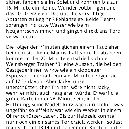
sicher, fanden sie ins Spiel und konnten bis zur
16. Minute ein kleines Wunder vollbringen und
das 10:10 erzielen. Das übliche vorsichtige
Abtasten zu Beginn? Fehlanzeige! Beide Teams
sprangen ins kalte Wasser wie beim
Neujahrsschwimmen und gingen direkt ans Tore
verwandeln.
Die folgenden Minuten glichen einem Tauziehen,
bei dem sich keine Mannschaft so recht absetzen
konnte. In der 22. Minute entschied sich der
Weinsberger Trainer für eine Auszeit, die bei den
Gastgeberinnen wirkte wie ein doppelter
Espresso. Innerhalb von vier Minuten zogen sie
auf 17:13 davon. Aber Jacky, unser
unerschütterlicher Trainer, wäre nicht Jacky,
wenn er nicht auch reagieren würde. Er warf die
grüne Karte in der 26. Minute ein, in der
Hoffnung, seine Mädels kurz wachzurütteln – was
ungefähr so effektiv war wie ein Wecker in einem
Ohrenschützer-Laden. Bis zur Halbzeit konnte
nur noch ein einsames Tor erzielt werden, sodass
man sich mit 18:14 und hängenden Köpfen in die