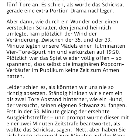
fünf Tore an. Es schien, als würde das Schicksal
gerade eine extra Portion Drama nachlegen.
Aber dann, wie durch ein Wunder oder einen
versteckten Schalter, den jemand heimlich
umlegte, kam plötzlich der Wind der
Veränderung. Zwischen der 35. und der 39.
Minute legten unsere Mädels einen fulminanten
Vier-Tore-Spurt hin und verkürzten auf 19:20.
Plötzlich war das Spiel wieder völlig offen – so
spannend, dass selbst die imaginären Popcorn-
Verkäufer im Publikum keine Zeit zum Atmen
hatten.
Leider schien es, als könnten wir uns nie so
richtig absetzen. Ständig hinkten wir einem ein
bis zwei Tore Abstand hinterher, wie ein Hund,
der versucht, seinen eigenen Schwanz zu fangen.
Erst in der 53. Minute gelang der ersehnte
Ausgleichstreffer – und prompt wurde dieser mit
einer zwei Minuten Zeitstrafe beantwortet, als
wollte das Schicksal sagen: "Nett, aber haben Sie
sich heute schonmal zwei Minuten auf der Bank