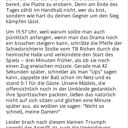
bereit, die Platte zu erobern. Denn am Ende des
Tages zählt im Handball nicht, wer du bist,
sondern wie hart du deinen Gegner um den Sieg
kämpfen lässt.
Um 15:57 Uhr, weil warum sollte man auch
pünktlich anfangen, wenn man das Drama noch
ein bisschen steigern kann, schrillte die Pfeife der
Schiedsrichterin Stolte vom TB Richen durch die
heimische Halle und verkündete den Start des
Spiels – drei Minuten früher, als ob sie noch
einen Zug erwischen müsste. Gerade mal 42
Sekunden später, schneller als man "Ups" sagen
kann, zappelte der Ball schon im Netz und es
stand 0:1 für die Gäste. Unsere Mädels, die
offensichtlich noch in der Umkleide gedanklich
ihre Sporttaschen packten, ließen das natürlich
nicht auf sich sitzen und glichen eine Minute
später aus, als wollten sie sagen: "Nicht so
schnell, meine Damen!"
Leider brach nach diesem kleinen Triumph
sowohl der Angriff als auch die Verteidigung