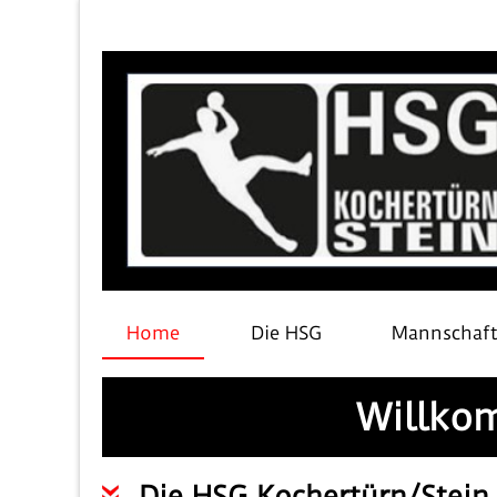
Home
Die HSG
Mannschaf
Willkom
Die HSG Kochertürn/Stein