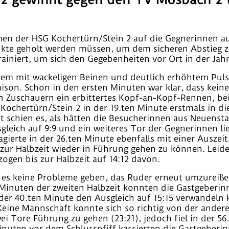
en der HSG Kochertürn/Stein 2 auf die Gegnerinnen au
 Punkte geholt werden müssen, um dem sicheren Abstie
trainiert, um sich den Gegebenheiten vor Ort in der Jah
dem mit wackeligen Beinen und deutlich erhöhtem Puls,
 Saison. Schon in den ersten Minuten war klar, dass kei
den Zuschauern ein erbittertes Kopf-an-Kopf-Rennen, be
ochertürn/Stein 2 in der 19.ten Minute erstmals in die
st schien es, als hätten die Besucherinnen aus Neuenst
usgleich auf 9:9 und ein weiteres Tor der Gegnerinnen l
ierte in der 26.ten Minute ebenfalls mit einer Auszeit,
r Halbzeit wieder in Führung gehen zu können. Leider
gen bis zur Halbzeit auf 14:12 davon.
 es keine Probleme geben, das Ruder erneut umzureiße
Minuten der zweiten Halbzeit konnten die Gastgeberinn
der 40.ten Minute den Ausgleich auf 15:15 verwandeln
Keine Mannschaft konnte sich so richtig von der ande
ei Tore Führung zu gehen (23:21), jedoch fiel in der 56
nuten vor dem Schlusspfiff kassierten die Gastgeberin