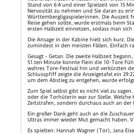
Stand von 6:4 und einer Spielzeit von 15 Mi
Nervosität zu nehmen und Sie daran zu erin
Württembergligaspielerinnen. Die Auszeit f
Reise gehen sollte, wurde erstmals beim St
ersten Halbzeit einnetzen, sodass man sich
Die Ansage in der Kabine hielt sich kurz. Di
zumindest in den meisten Fällen. Einfach r
Gesagt - Getan. Die zweite Halbzeit begann,
51.ten Minute konnte Flein die 10-Tore Füh
wahres Tore-Festival hin und verkürzten d
Schlusspfiff zeigte die Anzeigetafel ein 29
um dem Abstieg zu entgehen, wurde erfolgr
Zum Spiel selbst gibt es nicht viel zu sag
oder die Torhüterin war zur Stelle. Welch
Zeitstrafen, sondern durchaus auch an de
Ein großer Dank geht auch an die Zuschauer
Ultras immer wieder Mut gemacht haben. V
Es spielten: Hannah Wagner (Tor), Jana Eisel