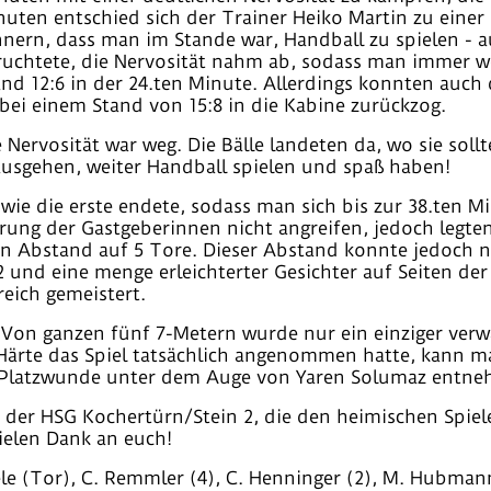
nuten entschied sich der Trainer Heiko Martin zu einer
nern, dass man im Stande war, Handball zu spielen - 
ruchtete, die Nervosität nahm ab, sodass man immer we
and 12:6 in der 24.ten Minute. Allerdings konnten auch
 bei einem Stand von 15:8 in die Kabine zurückzog.
e Nervosität war weg. Die Bälle landeten da, wo sie sol
ausgehen, weiter Handball spielen und spaß haben!
 wie die erste endete, sodass man sich bis zur 38.ten M
rung der Gastgeberinnen nicht angreifen, jedoch legten 
en Abstand auf 5 Tore. Dieser Abstand konnte jedoch 
:22 und eine menge erleichterter Gesichter auf Seiten de
eich gemeistert.
en. Von ganzen fünf 7-Metern wurde nur ein einziger ve
e Härte das Spiel tatsächlich angenommen hatte, kann 
r Platzwunde unter dem Auge von Yaren Solumaz entn
 der HSG Kochertürn/Stein 2, die den heimischen Spiel
ielen Dank an euch!
e (Tor), C. Remmler (4), C. Henninger (2), M. Hubmann (