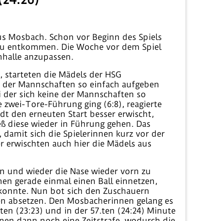
s Mosbach. Schon vor Beginn des Spiels
g zu entkommen. Die Woche vor dem Spiel
nhalle anzupassen.
 starteten die Mädels der HSG
ne der Mannschaften so einfach aufgeben
i der sich keine der Mannschaften so
 zwei-Tore-Führung ging (6:8), reagierte
adt den erneuten Start besser erwischt,
ieß diese wieder in Führung gehen. Das
 damit sich die Spielerinnen kurz vor der
 erwischten auch hier die Mädels aus
n und wieder die Nase wieder vorn zu
en gerade einmal einen Ball einnetzen,
 konnte. Nun bot sich den Zuschauern
ren absetzen. Den Mosbacherinnen gelang es
.ten (23:23) und in der 57.ten (24:24) Minute
nen dann noch eine Zeitstrafe, wodurch die