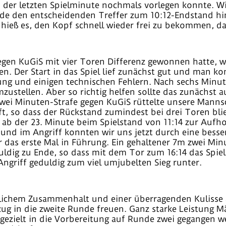
n der letzten Spielminute nochmals vorlegen konnte. W
de den entscheidenden Treffer zum 10:12-Endstand h
ieß es, den Kopf schnell wieder frei zu bekommen, da 
egen KuGiS mit vier Toren Differenz gewonnen hatte, w
n. Der Start in das Spiel lief zunächst gut und man kon
ng und einigen technischen Fehlern. Nach sechs Minut
ustellen. Aber so richtig helfen sollte das zunächst a
wei Minuten-Strafe gegen KuGiS rüttelte unsere Manns
, so dass der Rückstand zumindest bei drei Toren bli
 ab der 23. Minute beim Spielstand von 11:14 zur Aufh
und im Angriff konnten wir uns jetzt durch eine bes
 das erste Mal in Führung. Ein gehaltener 7m zwei Min
uldig zu Ende, so dass mit dem Tor zum 16:14 das Spie
Angriff geduldig zum viel umjubelten Sieg runter.
tlichem Zusammenhalt und einer überragenden Kulisse 
ug in die zweite Runde freuen. Ganz starke Leistung M
gezielt in die Vorbereitung auf Runde zwei gegangen we