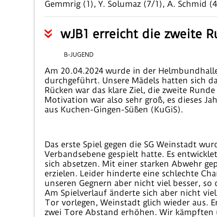
Gemmrig (1), Y. Solumaz (7/1), A. Schmid (4)
wJB1 erreicht die zweite 
B-JUGEND
Am 20.04.2024 wurde in der Helmbundhalle
durchgeführt. Unsere Mädels hatten sich daf
Rücken war das klare Ziel, die zweite Rund
Motivation war also sehr groß, es dieses J
aus Kuchen-Gingen-Süßen (KuGiS).
Das erste Spiel gegen die SG Weinstadt wurd
Verbandsebene gespielt hatte. Es entwickle
sich absetzen. Mit einer starken Abwehr g
erzielen. Leider hinderte eine schlechte C
unseren Gegnern aber nicht viel besser, so
Am Spielverlauf änderte sich aber nicht vi
Tor vorlegen, Weinstadt glich wieder aus.
zwei Tore Abstand erhöhen. Wir kämpften u