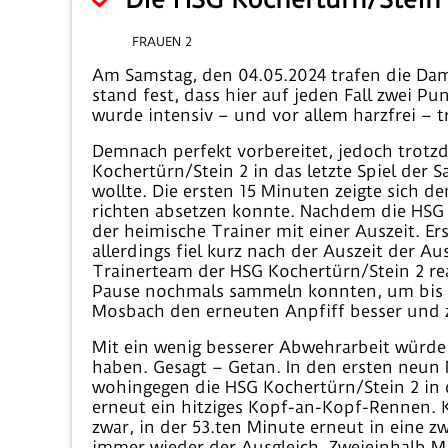
FRAUEN 2
Am Samstag, den 04.05.2024 trafen die Dam
stand fest, dass hier auf jeden Fall zwei
wurde intensiv – und vor allem harzfrei – 
Demnach perfekt vorbereitet, jedoch trotz
Kochertürn/Stein 2 in das letzte Spiel der
wollte. Die ersten 15 Minuten zeigte sich 
richten absetzen konnte. Nachdem die HSG K
der heimische Trainer mit einer Auszeit. Er
allerdings fiel kurz nach der Auszeit der A
Trainerteam der HSG Kochertürn/Stein 2 reag
Pause nochmals sammeln konnten, um bis zu
Mosbach den erneuten Anpfiff besser und zo
Mit ein wenig besserer Abwehrarbeit würde
haben. Gesagt – Getan. In den ersten neun 
wohingegen die HSG Kochertürn/Stein 2 in 
erneut ein hitziges Kopf-an-Kopf-Rennen. 
zwar, in der 53.ten Minute erneut in eine zw
immer wieder der Ausgleich. Zweieinhalb Mi