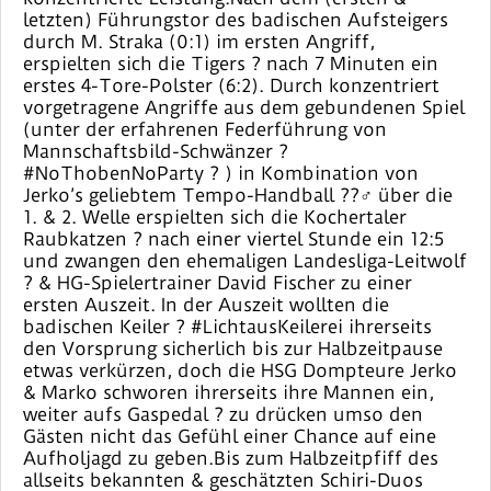
letzten) Führungstor des badischen Aufsteigers
durch M. Straka (0:1) im ersten Angriff,
erspielten sich die Tigers ? nach 7 Minuten ein
erstes 4-Tore-Polster (6:2). Durch konzentriert
vorgetragene Angriffe aus dem gebundenen Spiel
(unter der erfahrenen Federführung von
Mannschaftsbild-Schwänzer ?
#NoThobenNoParty ? ) in Kombination von
Jerko’s geliebtem Tempo-Handball ??‍♂️ über die
1. & 2. Welle erspielten sich die Kochertaler
Raubkatzen ? nach einer viertel Stunde ein 12:5
und zwangen den ehemaligen Landesliga-Leitwolf
? & HG-Spielertrainer David Fischer zu einer
ersten Auszeit. In der Auszeit wollten die
badischen Keiler ? #LichtausKeilerei ihrerseits
den Vorsprung sicherlich bis zur Halbzeitpause
etwas verkürzen, doch die HSG Dompteure Jerko
& Marko schworen ihrerseits ihre Mannen ein,
weiter aufs Gaspedal ? zu drücken umso den
Gästen nicht das Gefühl einer Chance auf eine
Aufholjagd zu geben.Bis zum Halbzeitpfiff des
allseits bekannten & geschätzten Schiri-Duos