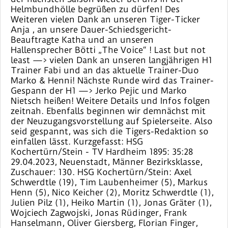
Helmbundhölle begrüßen zu dürfen! Des
Weiteren vielen Dank an unseren Tiger-Ticker
Anja , an unsere Dauer-Schiedsgericht-
Beauftragte Katha und an unseren
Hallensprecher Bötti „The Voice“ ! Last but not
least —> vielen Dank an unseren langjährigen H1
Trainer Fabi und an das aktuelle Trainer-Duo
Marko & Henni! Nächste Runde wird das Trainer-
Gespann der H1 —> Jerko Pejic und Marko
Nietsch heißen! Weitere Details und Infos folgen
zeitnah. Ebenfalls beginnen wir demnächst mit
der Neuzugangsvorstellung auf Spielerseite. Also
seid gespannt, was sich die Tigers-Redaktion so
einfallen lässt. Kurzgefasst: HSG
Kochertürn/Stein - TV Hardheim 1895: 35:28
29.04.2023, Neuenstadt, Männer Bezirksklasse,
Zuschauer: 130. HSG Kochertürn/Stein: Axel
Schwerdtle (19), Tim Laubenheimer (5), Markus
Henn (5), Nico Keicher (2), Moritz Schwerdtle (1),
Julien Pilz (1), Heiko Martin (1), Jonas Gräter (1),
Wojciech Zagwojski, Jonas Rüdinger, Frank
Hanselmann, Oliver Giersberg, Florian Finger,