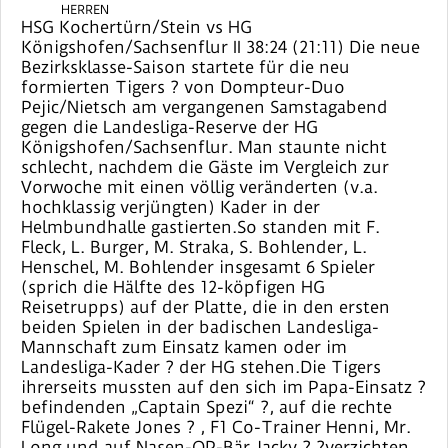
HERREN
HSG Kochertürn/Stein vs HG
Königshofen/Sachsenflur II 38:24 (21:11) Die neue
Bezirksklasse-Saison startete für die neu
formierten Tigers ? von Dompteur-Duo
Pejic/Nietsch am vergangenen Samstagabend
gegen die Landesliga-Reserve der HG
Königshofen/Sachsenflur. Man staunte nicht
schlecht, nachdem die Gäste im Vergleich zur
Vorwoche mit einen völlig veränderten (v.a.
hochklassig verjüngten) Kader in der
Helmbundhalle gastierten.So standen mit F.
Fleck, L. Burger, M. Straka, S. Bohlender, L.
Henschel, M. Bohlender insgesamt 6 Spieler
(sprich die Hälfte des 12-köpfigen HG
Reisetrupps) auf der Platte, die in den ersten
beiden Spielen in der badischen Landesliga-
Mannschaft zum Einsatz kamen oder im
Landesliga-Kader ? der HG stehen.Die Tigers
ihrerseits mussten auf den sich im Papa-Einsatz ?
befindenden „Captain Spezi“ ?, auf die rechte
Flügel-Rakete Jones ? , F1 Co-Trainer Henni, Mr.
Long und auf Nasen-OP-Bär Jacky ? ?verzichten,