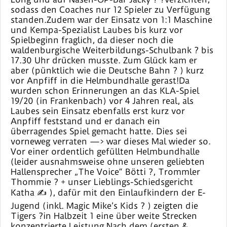
sodass den Coaches nur 12 Spieler zu Verfügung
standen.Zudem war der Einsatz von 1:1 Maschine
und Kempa-Spezialist Laubes bis kurz vor
Spielbeginn fraglich, da dieser noch die
waldenburgische Weiterbildungs-Schulbank ? bis
17.30 Uhr drücken musste. Zum Glück kam er
aber (pünktlich wie die Deutsche Bahn ? ) kurz
vor Anpfiff in die Helmbundhalle gerast!Da
wurden schon Erinnerungen an das KLA-Spiel
19/20 (in Frankenbach) vor 4 Jahren real, als
Laubes sein Einsatz ebenfalls erst kurz vor
Anpfiff feststand und er danach ein
überragendes Spiel gemacht hatte. Dies sei
vorneweg verraten —> war dieses Mal wieder so.
Vor einer ordentlich gefüllten Helmbundhalle
(leider ausnahmsweise ohne unseren geliebten
Hallensprecher „The Voice“ Bötti ?, Trommler
Thommie ? + unser Lieblings-Schiedsgericht
Katha ✍️ ), dafür mit den Einlaufkindern der E-
Jugend (inkl. Magic Mike’s Kids ? ) zeigten die
Tigers ?in Halbzeit 1 eine über weite Strecken
konzentrierte Leistung.Nach dem (ersten &