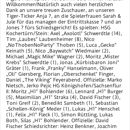
Willkommen!Natürlich auch vielen herzlichen
Dank an unsere treuen Zuschauer, an unseren
Tiger-Ticker Anja ?, an die Spielerfrauen Sarah &
Jule für das managen der Eintrittskasse ? und an
Jones ? fürs Schiedsgericht! Es spielten: HSG
Kochertürn/Stein: Axel „Axolotl“ Schwerdtle (14),
Tim „Laubes“ Laubenheimer (8), Nico
„NoThobenNoParty“ Thoben (5), Luca „Gecko“
Keinath (5), Nico „Baywatch“ Wiedmaier (2),
Michael „Magic Mike“ Wagner (2), Moritz „Mister
Krebs“ Schwerdtle (1), Jonas „Kürbisbaron Joni“
Gräter (1), Frank „Franky“ Hanselmann, Oliver
„Oli“ Giersberg, Florian „Oberschenkel“ Finger,
Daniel „The Viking“ Feyerabend. Offizielle: Marko
Nietsch, Jerko Pejic HG Königshofen/Sachsenflur
II: Moritz „H1“ Bohlender (6), Lennard „H1“ Burger
(5), Maximilian „H1“ Straka (4), David Fischer (3),
Toni Greif (2), Benedikt Sambeth (1), Sebastian
„Schellen-König“ Meder (1), Lukas „H1“ Henschel
(1), Felix „H1“ Fleck (1), Simon Rüttling, Lukas
Both, Silas „H1“ Bohlender. Offizielle: David
Fischer Schiedsrichter: Heinz Benkner, Joachim