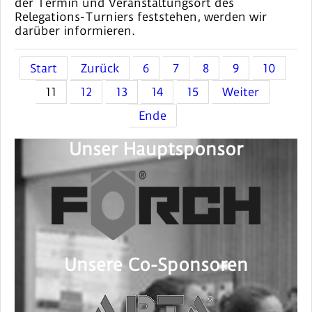
der Termin und Veranstaltungsort des
Relegations-Turniers feststehen, werden wir
darüber informieren.
Start
Zurück
6
7
8
9
10
11
12
13
14
15
Weiter
Ende
Unser Hauptsponsor
Unsere Co-Sponsoren