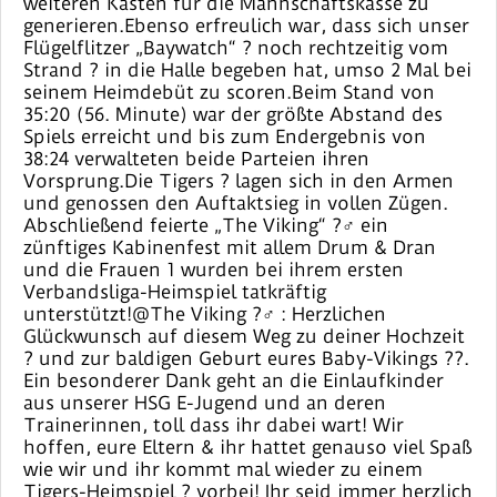
weiteren Kasten für die Mannschaftskasse zu
generieren.Ebenso erfreulich war, dass sich unser
Flügelflitzer „Baywatch“ ? noch rechtzeitig vom
Strand ? in die Halle begeben hat, umso 2 Mal bei
seinem Heimdebüt zu scoren.Beim Stand von
35:20 (56. Minute) war der größte Abstand des
Spiels erreicht und bis zum Endergebnis von
38:24 verwalteten beide Parteien ihren
Vorsprung.Die Tigers ? lagen sich in den Armen
und genossen den Auftaktsieg in vollen Zügen.
Abschließend feierte „The Viking“ ?‍♂️ ein
zünftiges Kabinenfest mit allem Drum & Dran
und die Frauen 1 wurden bei ihrem ersten
Verbandsliga-Heimspiel tatkräftig
unterstützt!@The Viking ?‍♂️ : Herzlichen
Glückwunsch auf diesem Weg zu deiner Hochzeit
? und zur baldigen Geburt eures Baby-Vikings ??.
Ein besonderer Dank geht an die Einlaufkinder
aus unserer HSG E-Jugend und an deren
Trainerinnen, toll dass ihr dabei wart! Wir
hoffen, eure Eltern & ihr hattet genauso viel Spaß
wie wir und ihr kommt mal wieder zu einem
Tigers-Heimspiel ? vorbei! Ihr seid immer herzlich