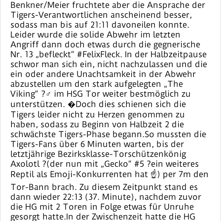
Benkner/Meier fruchtete aber die Ansprache der
Tigers-Verantwortlichen anscheinend besser,
sodass man bis auf 21:11 davoneilen konnte.
Leider wurde die solide Abwehr im letzten
Angriff dann doch etwas durch die gegnerische
Nr. 13 „befleckt“ #FelixFleck. In der Halbzeitpause
schwor man sich ein, nicht nachzulassen und die
ein oder andere Unachtsamkeit in der Abwehr
abzustellen um den stark aufgelegten „The
Viking“ ?‍♂️ im HSG Tor weiter bestmöglich zu
unterstützen. �Doch dies schienen sich die
Tigers leider nicht zu Herzen genommen zu
haben, sodass zu Beginn von Halbzeit 2 die
schwächste Tigers-Phase begann.So mussten die
Tigers-Fans über 6 Minuten warten, bis der
letztjährige Bezirksklasse-Torschützenkönig
Axolotl ?(der nun mit „Gecko“ #5 ?ein weiteres
Reptil als Emoji-Konkurrenten hat ☝️) per 7m den
Tor-Bann brach. Zu diesem Zeitpunkt stand es
dann wieder 22:13 (37. Minute), nachdem zuvor
die HG mit 2 Toren in Folge etwas für Unruhe
gesorgt hatte.In der Zwischenzeit hatte die HG