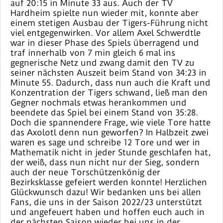
auf 20:15 in Minute 33 aus. Auch der TV
Hardheim spielte nun wieder mit, konnte aber
einem stetigen Ausbau der Tigers-Führung nicht
viel entgegenwirken. Vor allem Axel Schwerdtle
war in dieser Phase des Spiels überragend und
traf innerhalb von 7 min gleich 6 mal ins
gegnerische Netz und zwang damit den TV zu
seiner nächsten Auszeit beim Stand von 34:23 in
Minute 55. Dadurch, dass nun auch die Kraft und
Konzentration der Tigers schwand, ließ man den
Gegner nochmals etwas herankommen und
beendete das Spiel bei einem Stand von 35:28.
Doch die spannendere Frage, wie viele Tore hatte
das Axolotl denn nun geworfen? In Halbzeit zwei
waren es sage und schreibe 12 Tore und wer in
Mathematik nicht in jeder Stunde geschlafen hat,
der weiß, dass nun nicht nur der Sieg, sondern
auch der neue Torschützenkönig der
Bezirksklasse gefeiert werden konnte! Herzlichen
Glückwunsch dazu! Wir bedanken uns bei allen
Fans, die uns in der Saison 2022/23 unterstützt
und angefeuert haben und hoffen euch auch in
der nächsten Saison wieder bei uns in der