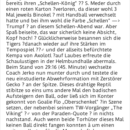
bereits ihren „Schellen-König“ ?? S. Meder durch
einen roten Karton ?verloren, da dieser wohl 3
Mal jeweils Binokel ? mit Handball verwechselt
hatte und bei ihm wohl die Farbe „Schellen“ —>
Trumpf ? an diesem Schellen-Abend war. Aber
Spaß beiseite, das war sicherlich keine Absicht,
Kopf hoch! ? Glücklicherweise besannen sich die
Tigers ?danach wieder auf ihre Stärken im
Tempospiel ??‍♂️ und der allseits befürchtete
Kempa von Axolotl ?auf Laubes erfreute die
Schaulustigen in der Helmbundhalle abermals.
Beim Stand von 29:16 (45. Minute) wechselte
Coach Jerko nun munter durch und testete die
neu einstudierte Abwehrformation mit Zerstörer
Gecko ? an der Spitze. Dieses drahtige Reptil
stibitze so eins ums andere Mal den badischen
Aufsteigern den Ball, oder ließ sich im Konter
gekonnt von Goalie Flo „Oberschenkel“ ?in Szene
setzen, der nebenbei seinem TW-Vorgänger „The
Viking“ ?‍♂️ von der Paraden-Quote ? in nichts
nachstand. Auch wenn beide Torhüter dieses Mal
keinen Ball direkt fangen konnten à um einen