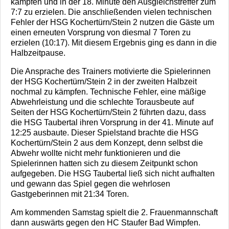
kämpfen und in der 18. Minute den Ausgleichstreffer zum
7:7 zu erzielen. Die anschließenden vielen technischen
Fehler der HSG Kochertürn/Stein 2 nutzen die Gäste um
einen erneuten Vorsprung von diesmal 7 Toren zu
erzielen (10:17). Mit diesem Ergebnis ging es dann in die
Halbzeitpause.
Die Ansprache des Trainers motivierte die Spielerinnen
der HSG Kochertürn/Stein 2 in der zweiten Halbzeit
nochmal zu kämpfen. Technische Fehler, eine mäßige
Abwehrleistung und die schlechte Torausbeute auf
Seiten der HSG Kochertürn/Stein 2
führten dazu, dass
die HSG Taubertal ihren Vorsprung in der 41. Minute auf
12:25 ausbaute. Dieser Spielstand brachte die HSG
Kochertürn/Stein 2 aus dem Konzept, denn selbst die
Abwehr wollte nicht mehr funktionieren und die
Spielerinnen hatten sich zu diesem Zeitpunkt schon
aufgegeben. Die HSG Taubertal ließ sich nicht aufhalten
und gewann das Spiel gegen die wehrlosen
Gastgeberinnen mit 21:34 Toren.
Am kommenden Samstag spielt die 2. Frauenmannschaft
dann auswärts gegen den HC Staufer Bad Wimpfen.