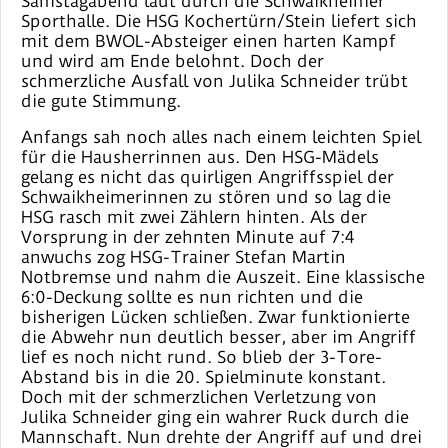
Samstagabend laut durch die Schwaikheimer
Sporthalle. Die HSG Kochertürn/Stein liefert sich
mit dem BWOL-Absteiger einen harten Kampf
und wird am Ende belohnt. Doch der
schmerzliche Ausfall von Julika Schneider trübt
die gute Stimmung.
Anfangs sah noch alles nach einem leichten Spiel
für die Hausherrinnen aus. Den HSG-Mädels
gelang es nicht das quirligen Angriffsspiel der
Schwaikheimerinnen zu stören und so lag die
HSG rasch mit zwei Zählern hinten. Als der
Vorsprung in der zehnten Minute auf 7:4
anwuchs zog HSG-Trainer Stefan Martin
Notbremse und nahm die Auszeit. Eine klassische
6:0-Deckung sollte es nun richten und die
bisherigen Lücken schließen. Zwar funktionierte
die Abwehr nun deutlich besser, aber im Angriff
lief es noch nicht rund. So blieb der 3-Tore-
Abstand bis in die 20. Spielminute konstant.
Doch mit der schmerzlichen Verletzung von
Julika Schneider ging ein wahrer Ruck durch die
Mannschaft. Nun drehte der Angriff auf und drei