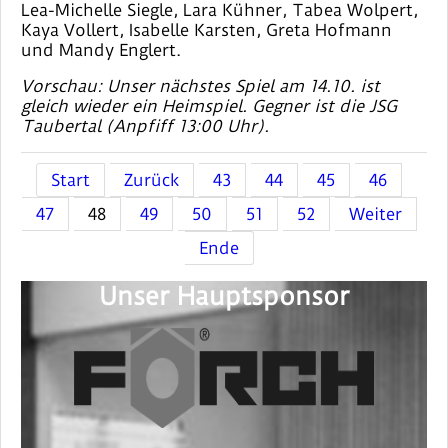
Lea-Michelle Siegle, Lara Kühner, Tabea Wolpert,
Kaya Vollert, Isabelle Karsten, Greta Hofmann
und Mandy Englert.
Vorschau: Unser nächstes Spiel am 14.10. ist
gleich wieder ein Heimspiel. Gegner ist die JSG
Taubertal (Anpfiff 13:00 Uhr).
Start
Zurück
43
44
45
46
47
48
49
50
51
52
Weiter
Ende
Unser Hauptsponsor