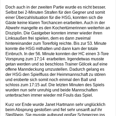
Doch auch in der zweiten Partie wurde es nicht besser.
Selbst bei 2-Minuten Strafen für den Gegner und somit
einer Überzahlsituation für die HSG, konnten sich die
Gäste keine klaren Torchancen erarbeiten. Auch in der
Abwehr mangelte es den Kochertürnerinnen weiterhin an
Disziplin. Die Gastgeber konnten immer wieder ihren
Linksaußen frei spielen, dem es dann zweimal
hintereinander zum Torerfolg reichte. Bis zur 53. Minute
konnte die HSG mithalten und dann kam der totale
Einbruch. In der 56. Minute konnten der HC einen 3-Tore
Vorsprung zum 17:14
erarbeiten. Irgendetwas musste
getan werden und so beschloss Trainer Gölcek auf eine
offene Manndeckung umzustellen. Dadurch gelang es
der HSG den Spielfluss der Heimmannschaft zu stören
und eroberte sich somit noch einmal den Ball und
schloss zum 17:15 auf. Die letzten Minuten des Spiels
wurden nun sehr unruhig und beide Mannschaften
unterbrachen immer wieder mit Fouls das Spiel.
Kurz vor Ende wurde Janet Hartmann sehr unglücklich
beim Absprung gestoßen und fiel sehr unsanft auf ihr
Steißbein. Sie musste aufgrund großer Schmerzen ins