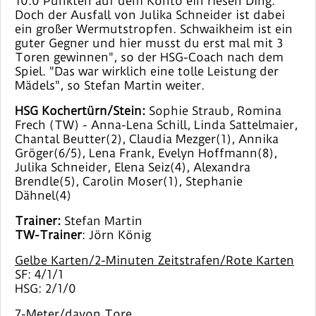
10:0 Punkten auf dem Konto ein riesen Ding.
Doch der Ausfall von Julika Schneider ist dabei
ein großer Wermutstropfen. Schwaikheim ist ein
guter Gegner und hier musst du erst mal mit 3
Toren gewinnen", so der HSG-Coach nach dem
Spiel. "Das war wirklich eine tolle Leistung der
Mädels", so Stefan Martin weiter.
HSG Kochertürn/Stein:
Sophie Straub, Romina
Frech (TW) - Anna-Lena Schill, Linda Sattelmaier,
Chantal Beutter(2), Claudia Mezger(1), Annika
Gröger(6/5), Lena Frank, Evelyn Hoffmann(8),
Julika Schneider, Elena Seiz(4), Alexandra
Brendle(5), Carolin Moser(1), Stephanie
Dähnel(4)
Trainer:
Stefan Martin
TW-Trainer
: Jörn König
Gelbe Karten/2-Minuten Zeitstrafen/Rote Karten
SF: 4/1/1
HSG: 2/1/0
7-Meter/davon Tore