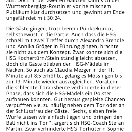
aus. Doch in der zweiten Halbzeit kann sich der
Württembergliga-Routinier vor heimischem
Publikum klar durchsetzen und gewinnt am Ende
ungefährdet mit 30:24.
Die Gäste gingen, trotz leerem Punktekonto,
selbstbewust in die Partie. Auch dass die HSG
schnell mit zwei Treffer durch Alexandra Brendle
und Annika Gröger in Führung gingen, brachte
sie nicht aus dem Konzept. Zwar konnte sich die
HSG Kochertürn/Stein ständig leicht absetzen,
doch die Gäste blieben den HSG-Mädels im
Nacken. So auch als Claudia Mezger in der 11.
Minute auf 8:5 erhöhte, gelang es Mössingen bis
zur 13. Minute wieder auszugleichen. Vorallem
die schlechte Torausbeute verhinderte in dieser
Phase, dass sich die HSG-Mädels ein Polster
aufbauen konnten. Gut heraus gespielte Chancen
verpufften viel zu häufig neben dem Tor oder an
der Schlussfrau der Gäste. "Sechs, sieben freie
Würfe lassen wir einfach liegen und bringen den
Ball nicht ins Tor ", ärgert sich HSG-Coach Stefan
Martin. Zwar verhinderte HSG-Torhüterin Sophie