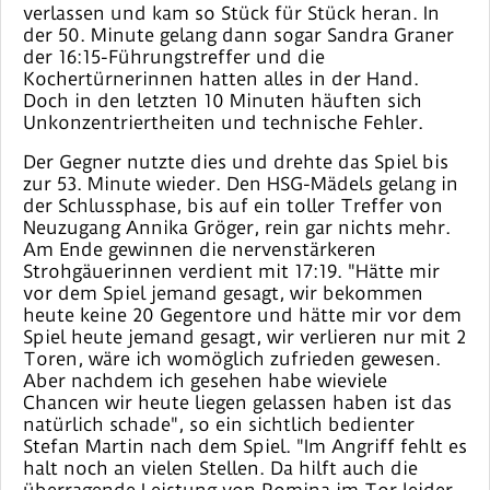
verlassen und kam so Stück für Stück heran. In
der 50. Minute gelang dann sogar Sandra Graner
der 16:15-Führungstreffer und die
Kochertürnerinnen hatten alles in der Hand.
Doch in den letzten 10 Minuten häuften sich
Unkonzentriertheiten und technische Fehler.
Der Gegner nutzte dies und drehte das Spiel bis
zur 53. Minute wieder. Den HSG-Mädels gelang in
der Schlussphase, bis auf ein toller Treffer von
Neuzugang Annika Gröger, rein gar nichts mehr.
Am Ende gewinnen die nervenstärkeren
Strohgäuerinnen verdient mit 17:19. "Hätte mir
vor dem Spiel jemand gesagt, wir bekommen
heute keine 20 Gegentore und hätte mir vor dem
Spiel heute jemand gesagt, wir verlieren nur mit 2
Toren, wäre ich womöglich zufrieden gewesen.
Aber nachdem ich gesehen habe wieviele
Chancen wir heute liegen gelassen haben ist das
natürlich schade", so ein sichtlich bedienter
Stefan Martin nach dem Spiel. "Im Angriff fehlt es
halt noch an vielen Stellen. Da hilft auch die
überragende Leistung von Romina im Tor leider