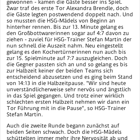
gewonnen - kamen die Gäste besser ins Spiel.
Zwar traf des erste Tor Alexandra Brendle, doch
die Gäste legten postwendend doppelt nach. Und
so mussten die HSG-Mädels von Beginn an
hinterher rennen. Bis zur 13. Minute gelang es
den Großbottwarerinnen sogar auf 4:7 davon zu
ziehen - zuviel für HSG-Trainer Stefan Martin der
nun schnell die Auszeit nahm. Neu eingestellt
gelang es den Kochertürnerinnen nun auch bis
zur 15. Spielminute auf 7:7 auszugleichen. Doch
die Gegner passten sich an und so gelang es bis
zur Halbzeit keiner der beiden Teams sich
entscheidend abzusetzen und es ging beim Stand
von 14:13 in die Halbzeitpause. "Wir sind heute
unverständlicherweise sehr nervös und ängstlich
in das Spiel gegangen. Und trotz einer wirklich
schlechten ersten Halbzeit nehmen wir dann ein
Tor Führung mit in die Pause", so HSG-Trainer
Stefan Martin.
Auch die zweite Runde begann zunächst auf
beiden Seiten schwach. Doch die HSG-Mädels
schüttelten immer mehr ihre Nervosität ab und