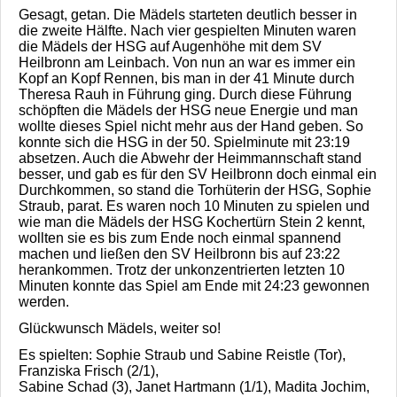
Gesagt, getan. Die Mädels starteten deutlich besser in
die zweite Hälfte. Nach vier gespielten Minuten waren
die Mädels der HSG auf Augenhöhe mit dem SV
Heilbronn am Leinbach. Von nun an war es immer ein
Kopf an Kopf Rennen, bis man in der 41 Minute durch
Theresa Rauh in Führung ging. Durch diese Führung
schöpften die Mädels der HSG neue Energie und man
wollte dieses Spiel nicht mehr aus der Hand geben. So
konnte sich die HSG in der 50. Spielminute mit 23:19
absetzen. Auch die Abwehr der Heimmannschaft stand
besser, und gab es für den SV Heilbronn doch einmal ein
Durchkommen, so stand die Torhüterin der HSG, Sophie
Straub, parat. Es waren noch 10 Minuten zu spielen und
wie man die Mädels der HSG Kochertürn Stein 2 kennt,
wollten sie es bis zum Ende noch einmal spannend
machen und ließen den SV Heilbronn bis auf 23:22
herankommen. Trotz der unkonzentrierten letzten 10
Minuten konnte das Spiel am Ende mit 24:23 gewonnen
werden.
Glückwunsch Mädels, weiter so!
Es spielten: Sophie Straub und Sabine Reistle (Tor),
Franziska Frisch (2/1),
Sabine Schad (3), Janet Hartmann (1/1), Madita Jochim,