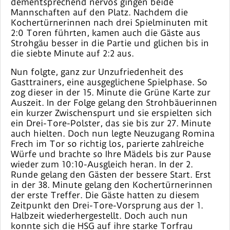
dementsprechend nervös gingen beide
Mannschaften auf den Platz. Nachdem die
Kochertürnerinnen nach drei Spielminuten mit
2:0 Toren führten, kamen auch die Gäste aus
Strohgäu besser in die Partie und glichen bis in
die siebte Minute auf 2:2 aus.
Nun folgte, ganz zur Unzufriedenheit des
Gasttrainers, eine ausgeglichene Spielphase. So
zog dieser in der 15. Minute die Grüne Karte zur
Auszeit. In der Folge gelang den Strohbäuerinnen
ein kurzer Zwischenspurt und sie erspielten sich
ein Drei-Tore-Polster, das sie bis zur 27. Minute
auch hielten. Doch nun legte Neuzugang Romina
Frech im Tor so richtig los, parierte zahlreiche
Würfe und brachte so Ihre Mädels bis zur Pause
wieder zum 10:10-Ausgleich heran. In der 2.
Runde gelang den Gästen der bessere Start. Erst
in der 38. Minute gelang den Kochertürnerinnen
der erste Treffer. Die Gäste hatten zu diesem
Zeitpunkt den Drei-Tore-Vorsprung aus der 1.
Halbzeit wiederhergestellt. Doch auch nun
konnte sich die HSG auf ihre starke Torfrau