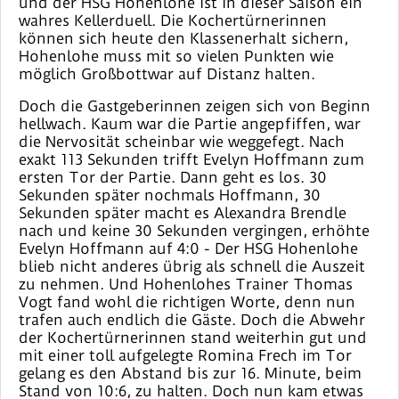
und der HSG Hohenlohe ist in dieser Saison ein
wahres Kellerduell. Die Kochertürnerinnen
können sich heute den Klassenerhalt sichern,
Hohenlohe muss mit so vielen Punkten wie
möglich Großbottwar auf Distanz halten.
Doch die Gastgeberinnen zeigen sich von Beginn
hellwach. Kaum war die Partie angepfiffen, war
die Nervosität scheinbar wie weggefegt. Nach
exakt 113 Sekunden trifft Evelyn Hoffmann zum
ersten Tor der Partie. Dann geht es los. 30
Sekunden später nochmals Hoffmann, 30
Sekunden später macht es Alexandra Brendle
nach und keine 30 Sekunden vergingen, erhöhte
Evelyn Hoffmann auf 4:0 - Der HSG Hohenlohe
blieb nicht anderes übrig als schnell die Auszeit
zu nehmen. Und Hohenlohes Trainer Thomas
Vogt fand wohl die richtigen Worte, denn nun
trafen auch endlich die Gäste. Doch die Abwehr
der Kochertürnerinnen stand weiterhin gut und
mit einer toll aufgelegte Romina Frech im Tor
gelang es den Abstand bis zur 16. Minute, beim
Stand von 10:6, zu halten. Doch nun kam etwas