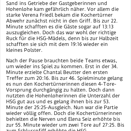
Sand ins Getriebe der Gastgeberinnen und
Hohenlohe kam gefährlich näher. Vor allem die
starke Verena Friedl bekam die Kochertürner
Abwehr zunächst nicht in den Griff. Bis zur 22.
Minute schafften es die Gäste sogar auf 13:13
auszugleichen. Doch das war wohl der richtige
Ruck für die HSG-Mädels, denn bis zur Halbzeit
schafften sie sich mit dem 19:16 wieder ein
kleines Polster.
Nach der Pause brauchten beide Teams etwas,
um wieder ins Spiel zu kommen. Erst in der 34.
Minute erzielte Chantal Beutter den ersten
Treffer zum 20:16. Bis zur 46. Spielminute gelang
es nun den Kochertürnerinnen diesen 4-Tore-
Vorsprung durchgängig zu halten. Doch dann
nutzten die Hohenloherinnen die Unterzahl der
HSG gut aus und es gelang ihnen bis zur 53.
Minute der 25:25-Ausgleich. Nun war die Partie
wieder völlig offen. Doch die Kochertürnerinnen
behielten die Nerven und Elena Seiz erhöhte bis
zur 55. Minute wieder um zwei Tore auf 27:25. Bis
zum Schlusspfiff erhöhte die HSG