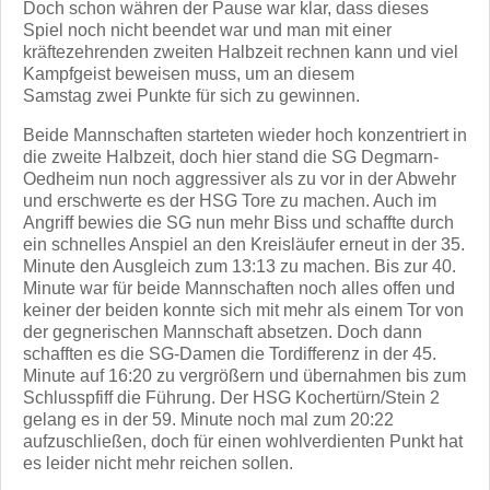
Doch schon währen der Pause war klar, dass dieses
Spiel noch nicht beendet war und man mit einer
kräftezehrenden zweiten Halbzeit rechnen kann und viel
Kampfgeist beweisen muss, um an diesem
Samstag zwei Punkte für sich zu gewinnen.
Beide Mannschaften starteten wieder hoch konzentriert in
die zweite Halbzeit, doch hier stand die SG Degmarn-
Oedheim nun noch aggressiver als zu vor in der Abwehr
und erschwerte es der HSG Tore zu machen. Auch im
Angriff bewies die SG nun mehr Biss und schaffte durch
ein schnelles Anspiel an den Kreisläufer erneut in der 35.
Minute den Ausgleich zum 13:13 zu machen. Bis zur 40.
Minute war für beide Mannschaften noch alles offen und
keiner der beiden konnte sich mit mehr als einem Tor von
der gegnerischen Mannschaft absetzen. Doch dann
schafften es die SG-Damen die Tordifferenz in der 45.
Minute auf 16:20 zu vergrößern und übernahmen bis zum
Schlusspfiff die Führung. Der HSG Kochertürn/Stein 2
gelang es in der 59. Minute noch mal zum 20:22
aufzuschließen, doch für einen wohlverdienten Punkt hat
es leider nicht mehr reichen sollen.