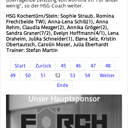
wenig", so der HSG-Coach weiter.
HSG Kochertürn/Stein: Sophie Straub, Romina
Frech(beide TW); Anna-Lena Schill(1), Anna
Rehm, Claudia Mezger(2), Annika Gröger(2),
Sandra Graner(7/2), Evelyn Hoffmann(4/1), Lena
Draheim, Julika Schneider(1), Elena Seiz, Kristin
Obertautsch, Carolin Moser, Julia Eberhardt
Trainer: Stefan Martin
Start
Zurück
45
46
47
48
49
50
51
52
53
54
Weiter
Ende
Unser Hauptsponsor