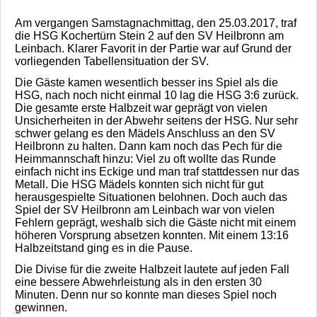
Am vergangen Samstagnachmittag, den 25.03.2017, traf
die HSG Kochertürn Stein 2 auf den SV Heilbronn am
Leinbach. Klarer Favorit in der Partie war auf Grund der
vorliegenden Tabellensituation der SV.
Die Gäste kamen wesentlich besser ins Spiel als die
HSG, nach noch nicht einmal 10 lag die HSG 3:6 zurück.
Die gesamte erste Halbzeit war geprägt von vielen
Unsicherheiten in der Abwehr seitens der HSG. Nur sehr
schwer gelang es den Mädels Anschluss an den SV
Heilbronn zu halten. Dann kam noch das Pech für die
Heimmannschaft hinzu: Viel zu oft wollte das Runde
einfach nicht ins Eckige und man traf stattdessen nur das
Metall. Die HSG Mädels konnten sich nicht für gut
herausgespielte Situationen belohnen. Doch auch das
Spiel der SV Heilbronn am Leinbach war von vielen
Fehlern geprägt, weshalb sich die Gäste nicht mit einem
höheren Vorsprung absetzen konnten. Mit einem 13:16
Halbzeitstand ging es in die Pause.
Die Divise für die zweite Halbzeit lautete auf jeden Fall
eine bessere Abwehrleistung als in den ersten 30
Minuten. Denn nur so konnte man dieses Spiel noch
gewinnen.